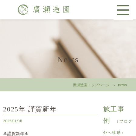
News
廣瀬造園トップページ
news
2025年 謹賀新年
施工事
例
2025/01/08
（ブログ
外へ移動）
🎍謹賀新年🎍