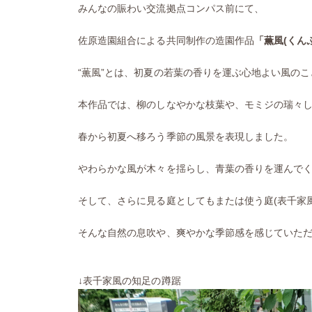
みんなの賑わい交流拠点コンパス前にて、
佐原造園組合による共同制作の造園作品
「薫風(くん
“薫風”とは、初夏の若葉の香りを運ぶ心地よい風のこ
本作品では、柳のしなやかな枝葉や、モミジの瑞々
春から初夏へ移ろう季節の風景を表現しました。
やわらかな風が木々を揺らし、青葉の香りを運んで
そして、さらに見る庭としてもまたは使う庭(表千家
そんな自然の息吹や、爽やかな季節感を感じていた
↓表千家風の知足の蹲踞