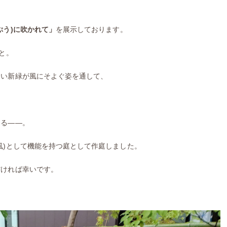
ぷう)に吹かれて」
を展示しております。
と。
しい新緑が風にそよぐ姿を通して、
くる――。
風)として機能を持つ庭として作庭しました。
だければ幸いです。