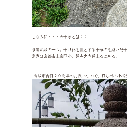
ちなみに・・・表千家とは？？
茶道流派の一つ。千利休を祖とする千家のを継いだ
宗家は京都市上京区小川通寺之内通上るにある。
↓香取市合併２０周年のお祝いなので、打ち出の小槌