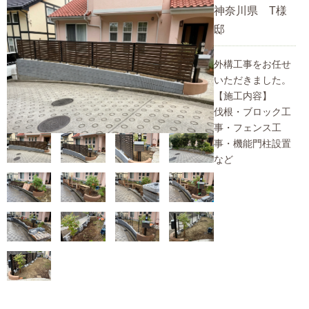
神奈川県 T様
邸
外構工事をお任せ
いただきました。
【施工内容】
伐根・ブロック工
事・フェンス工
事・機能門柱設置
など