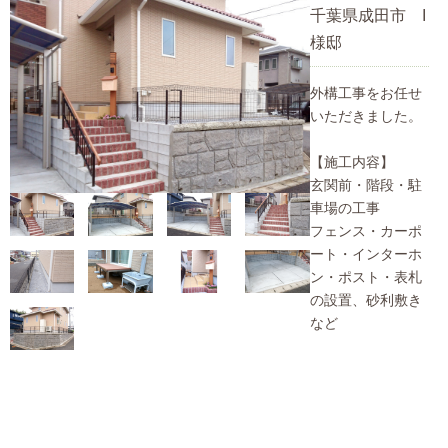
千葉県成田市 I
様邸
外構工事をお任せ
いただきました。
【施工内容】
玄関前・階段・駐
車場の工事
フェンス・カーポ
ート・インターホ
ン・ポスト・表札
の設置、砂利敷き
など